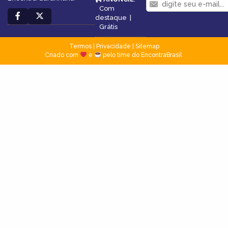
Com
destaque
|
Grátis
Termos
|
Privacidade
|
Sitemap
Criado com
e
pelo time do EncontraBrasil