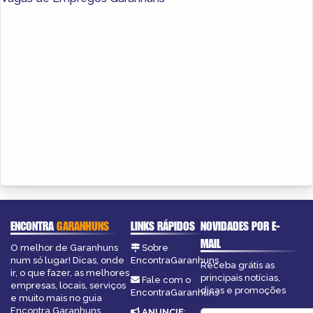
ENCONTRA
GARANHUNS
LINKS RÁPIDOS
NOVIDADES POR E-
MAIL
O melhor de Garanhuns
Sobre
num só lugar! Dicas, onde
EncontraGaranhuns
Receba grátis as
ir, o que fazer, as melhores
principais notícias,
Fale com o
empresas, locais, serviços
dicas e promoções
EncontraGaranhuns
e muito mais no guia
Encontra Garanhuns.
ANUNCIE
: