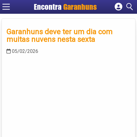
Encontra
Garanhuns
Cadastrar empresa
Fazer login
Garanhuns deve ter um dia com
Criar conta
muitas nuvens nesta sexta
05/02/2026