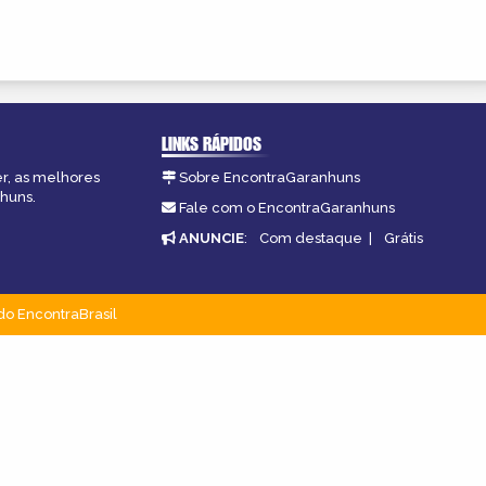
LINKS RÁPIDOS
er, as melhores
Sobre EncontraGaranhuns
nhuns.
Fale com o EncontraGaranhuns
ANUNCIE
:
Com destaque
|
Grátis
do EncontraBrasil