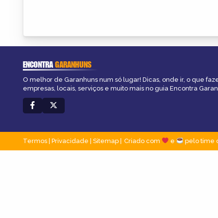
ENCONTRA
GARANHUNS
O melhor de Garanhuns num só lugar! Dicas, onde ir, o que faz
empresas, locais, serviços e muito mais no guia Encontra Gara
Termos
|
Privacidade
|
Sitemap
Criado com
e
pelo time 