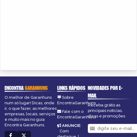
ENCONTRA
GARANHUNS
LINKS RÁPIDOS
NOVIDADES POR E-
MAIL
O melhor de Garanhuns
Sobre
num só lugar! Dicas, onde
EncontraGaranhuns
Receba grátis as
ir, o que fazer, as melhores
principais notícias,
Fale com o
empresas, locais, serviços
dicas e promoções
EncontraGaranhuns
e muito mais no guia
Encontra Garanhuns.
ANUNCIE
:
Com
destaque
|