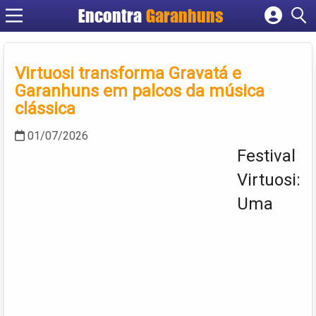
Encontra
Garanhuns
Cadastrar empresa
Fazer login
Virtuosi transforma Gravatá e
Criar conta
Garanhuns em palcos da música
clássica
01/07/2026
Festival
Virtuosi:
Uma