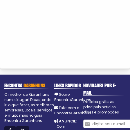
ENCONTRA
GARANHUNS
LINKS RÁPIDOS
NOVIDADES POR E-
MAIL
O melhor de Garanhuns
Sobre
num só lugar! Dicas, onde
EncontraGaranhuns
Receba grátis as
ir, o que fazer, as melhores
principais notícias,
Fale com o
empresas, locais, serviços
dicas e promoções
EncontraGaranhuns
e muito mais no guia
Encontra Garanhuns.
ANUNCIE
:
Com