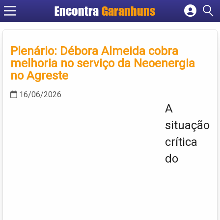
Encontra
Garanhuns
Cadastrar empresa
Fazer login
Plenário: Débora Almeida cobra
Criar conta
melhoria no serviço da Neoenergia
no Agreste
16/06/2026
A
situação
crítica
do