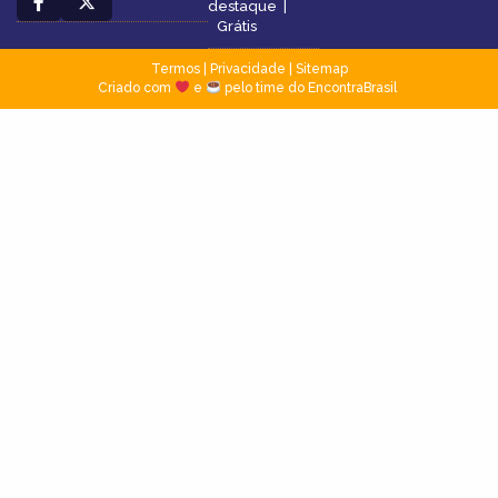
destaque
|
Grátis
Termos
|
Privacidade
|
Sitemap
Criado com
e
pelo time do EncontraBrasil