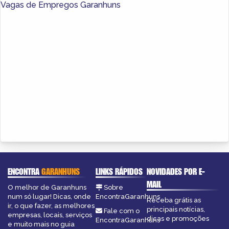
Vagas de Empregos Garanhuns
ENCONTRA
GARANHUNS
LINKS RÁPIDOS
NOVIDADES POR E-
MAIL
O melhor de Garanhuns
Sobre
num só lugar! Dicas, onde
EncontraGaranhuns
Receba grátis as
ir, o que fazer, as melhores
principais notícias,
Fale com o
empresas, locais, serviços
dicas e promoções
EncontraGaranhuns
e muito mais no guia