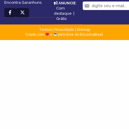
Encontra Garanhuns.
ANUNCIE
:
Com
destaque
|
Grátis
Termos
|
Privacidade
|
Sitemap
Criado com
e
pelo time do EncontraBrasil