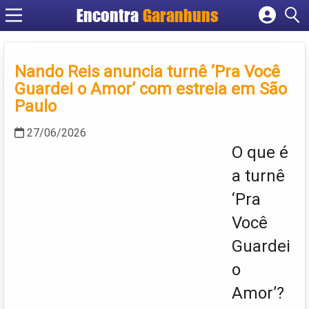
Encontra
Garanhuns
Cadastrar empresa
Fazer login
Nando Reis anuncia turnê ‘Pra Você
Criar conta
Guardei o Amor’ com estreia em São
Paulo
27/06/2026
O que é
a turnê
‘Pra
Você
Guardei
o
Amor’?