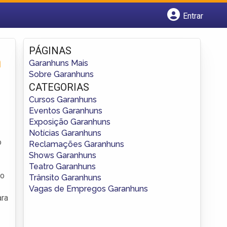
Entrar
Cadastrar empresa
Fazer login
PÁGINAS
Criar conta
m
Garanhuns Mais
Sobre Garanhuns
CATEGORIAS
Cursos Garanhuns
Eventos Garanhuns
Exposição Garanhuns
Notícias Garanhuns
o
Reclamações Garanhuns
Shows Garanhuns
Teatro Garanhuns
co
Trânsito Garanhuns
Vagas de Empregos Garanhuns
ara