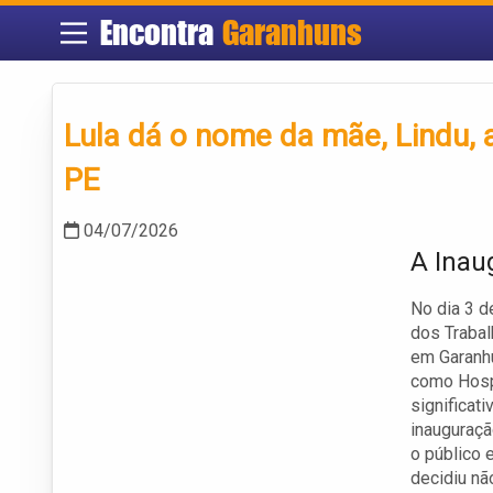
Encontra
Garanhuns
Lula dá o nome da mãe, Lindu, 
PE
04/07/2026
A Inau
No dia 3 d
dos Trabal
em Garanhu
como Hospi
significati
inauguraçã
o público 
decidiu nã