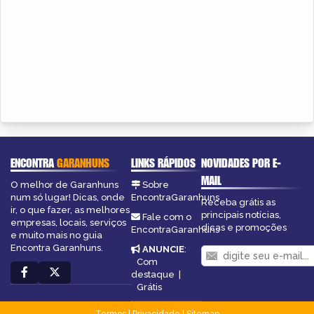
ENCONTRA
GARANHUNS
LINKS RÁPIDOS
NOVIDADES POR E-
MAIL
O melhor de Garanhuns
Sobre
num só lugar! Dicas, onde
EncontraGaranhuns
Receba grátis as
ir, o que fazer, as melhores
principais notícias,
Fale com o
empresas, locais, serviços
dicas e promoções
EncontraGaranhuns
e muito mais no guia
Encontra Garanhuns.
ANUNCIE
:
Com
destaque
|
Grátis
Termos
|
Privacidade
|
Sitemap