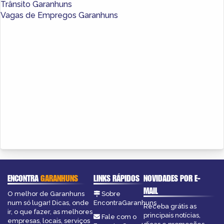
Trânsito Garanhuns
Vagas de Empregos Garanhuns
ENCONTRA
GARANHUNS
LINKS RÁPIDOS
NOVIDADES POR E-
MAIL
O melhor de Garanhuns
Sobre
num só lugar! Dicas, onde
EncontraGaranhuns
Receba grátis as
ir, o que fazer, as melhores
principais notícias,
Fale com o
empresas, locais, serviços