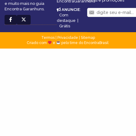
dicas e promoções
EncontraGaranhuns
e muito mais no guia
Encontra Garanhuns.
ANUNCIE
:
Com
destaque
|
Grátis
Termos
|
Privacidade
|
Sitemap
Criado com
e
pelo time do EncontraBrasil