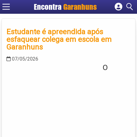
Encontra
Garanhuns
Cadastrar empresa
Fazer login
Estudante é apreendida após
Criar conta
esfaquear colega em escola em
Garanhuns
07/05/2026
O