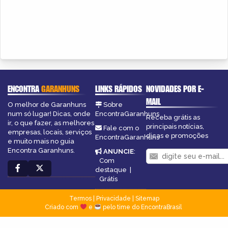
ENCONTRA
GARANHUNS
LINKS RÁPIDOS
NOVIDADES POR E-
MAIL
O melhor de Garanhuns
Sobre
num só lugar! Dicas, onde
EncontraGaranhuns
Receba grátis as
ir, o que fazer, as melhores
principais notícias,
Fale com o
empresas, locais, serviços
dicas e promoções
EncontraGaranhuns
e muito mais no guia
Encontra Garanhuns.
ANUNCIE
:
Com
destaque
|
Grátis
Termos
|
Privacidade
|
Sitemap
Criado com
e
pelo time do EncontraBrasil