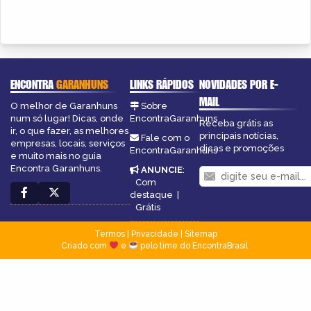
ENCONTRA
GARANHUNS
LINKS RÁPIDOS
NOVIDADES POR E-
MAIL
O melhor de Garanhuns
Sobre
num só lugar! Dicas, onde
EncontraGaranhuns
Receba grátis as
ir, o que fazer, as melhores
principais notícias,
Fale com o
empresas, locais, serviços
dicas e promoções
EncontraGaranhuns
e muito mais no guia
Encontra Garanhuns.
ANUNCIE
:
Com
destaque
|
Grátis
Termos
|
Privacidade
|
Sitemap
Criado com
e
pelo time do EncontraBrasil