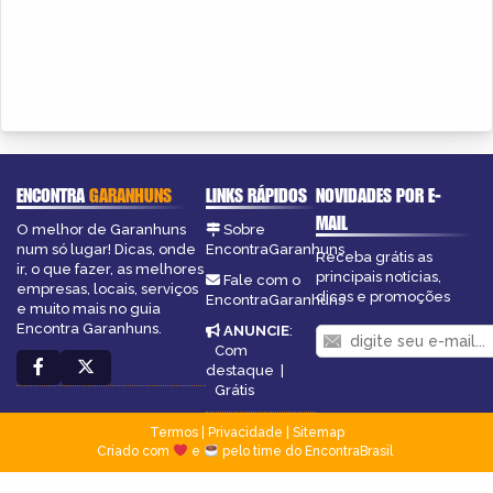
ENCONTRA
GARANHUNS
LINKS RÁPIDOS
NOVIDADES POR E-
MAIL
O melhor de Garanhuns
Sobre
num só lugar! Dicas, onde
EncontraGaranhuns
Receba grátis as
ir, o que fazer, as melhores
principais notícias,
Fale com o
empresas, locais, serviços
dicas e promoções
EncontraGaranhuns
e muito mais no guia
Encontra Garanhuns.
ANUNCIE
:
Com
destaque
|
Grátis
Termos
|
Privacidade
|
Sitemap
Criado com
e
pelo time do EncontraBrasil