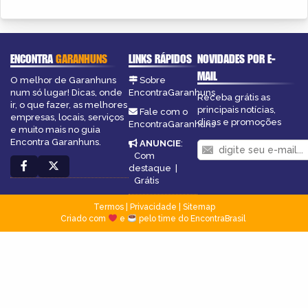
ENCONTRA
GARANHUNS
LINKS RÁPIDOS
NOVIDADES POR E-
MAIL
O melhor de Garanhuns
Sobre
num só lugar! Dicas, onde
EncontraGaranhuns
Receba grátis as
ir, o que fazer, as melhores
principais notícias,
Fale com o
empresas, locais, serviços
dicas e promoções
EncontraGaranhuns
e muito mais no guia
Encontra Garanhuns.
ANUNCIE
:
Com
destaque
|
Grátis
Termos
|
Privacidade
|
Sitemap
Criado com
e
pelo time do EncontraBrasil