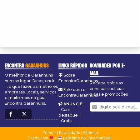
ENCONTRA
GARANHUNS
LINKS RÁPIDOS
NOVIDADES POR E-
MAIL
O melhor de Garanhuns
Sobre
num só lugar! Dicas, onde
EncontraGaranhuns
Receba grátis as
ir, o que fazer, as melhores
principais notícias,
Fale com o
empresas, locais, serviços
dicas e promoções
EncontraGaranhuns
e muito mais no guia
Encontra Garanhuns.
ANUNCIE
:
Com
destaque
|
Grátis
Termos
|
Privacidade
|
Sitemap
Criado com
e
pelo time do EncontraBrasil