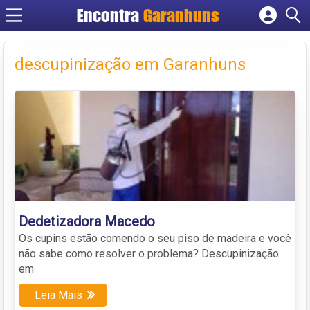
Encontra
Garanhuns
Cadastrar empresa
Fazer login
descupinização em Garanhuns
Criar conta
Dedetizadora Macedo
Os cupins estão comendo o seu piso de madeira e você
não sabe como resolver o problema? Descupinização
em
Leia Mais