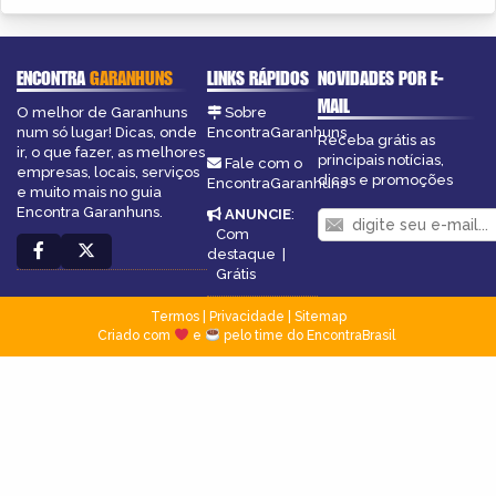
ENCONTRA
GARANHUNS
LINKS RÁPIDOS
NOVIDADES POR E-
MAIL
O melhor de Garanhuns
Sobre
num só lugar! Dicas, onde
EncontraGaranhuns
Receba grátis as
ir, o que fazer, as melhores
principais notícias,
Fale com o
empresas, locais, serviços
dicas e promoções
EncontraGaranhuns
e muito mais no guia
Encontra Garanhuns.
ANUNCIE
:
Com
destaque
|
Grátis
Termos
|
Privacidade
|
Sitemap
Criado com
e
pelo time do EncontraBrasil