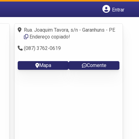
Entrar
Cadastrar empresa
Fazer login
Rua. Joaquim Tavora, s/n - Garanhuns - PE
Criar conta
Endereço copiado!
(087) 3762-0619
Mapa
Comente