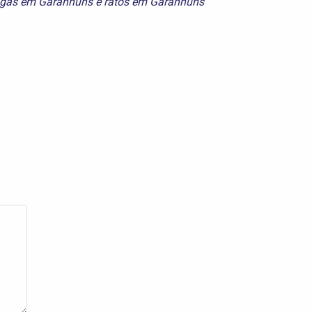
agas em Garanhuns
e
ratos em Garanhuns