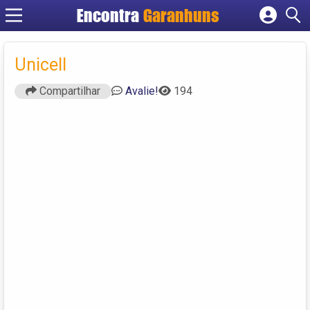
Encontra
Garanhuns
Cadastrar empresa
Fazer login
Unicell
Criar conta
Compartilhar
Avalie!
194