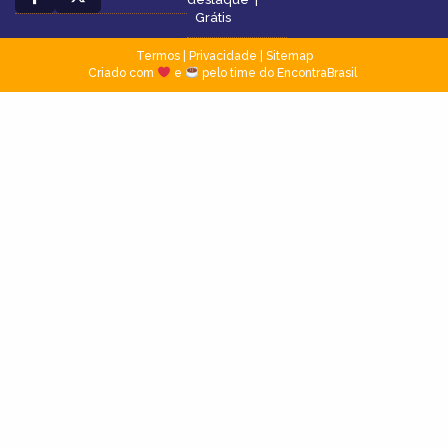
Grátis
Termos
|
Privacidade
|
Sitemap
Criado com
e
pelo time do EncontraBrasil