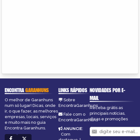
ENCONTRA
GARANHUNS
LINKS RÁPIDOS
NOVIDADES POR E-
MAIL
O melhor de Garanhuns
Sobre
num só lugar! Dicas, onde
EncontraGaranhuns
Receba grátis as
ir, o que fazer, as melhores
principais notícias,
Fale com o
empresas, locais, serviços
dicas e promoções
EncontraGaranhuns
e muito mais no guia
Encontra Garanhuns.
ANUNCIE
:
Com
destaque
|