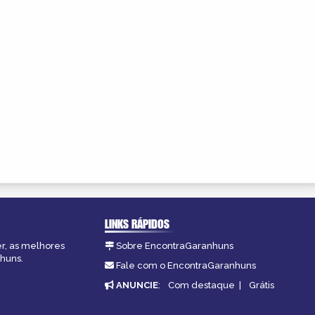
LINKS RÁPIDOS
er, as melhores
Sobre EncontraGaranhuns
nhuns.
Fale com o EncontraGaranhuns
ANUNCIE
:
Com destaque
|
Grátis