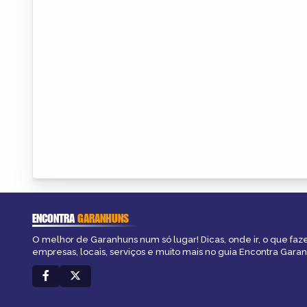
ENCONTRA
GARANHUNS
O melhor de Garanhuns num só lugar! Dicas, onde ir, o que faz
empresas, locais, serviços e muito mais no guia Encontra Gara