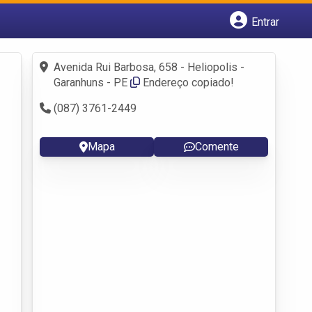
Entrar
Cadastrar empresa
Fazer login
Avenida Rui Barbosa, 658 - Heliopolis -
Criar conta
Garanhuns - PE
Endereço copiado!
(087) 3761-2449
Mapa
Comente