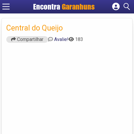
Encontra
Garanhuns
Cadastrar empresa
Fazer login
Central do Queijo
Criar conta
Compartilhar
Avalie!
183