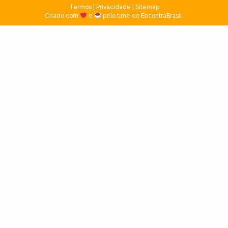
Termos
|
Privacidade
|
Sitemap
Criado com
e
pelo time do EncontraBrasil