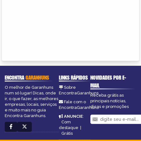
ENCONTRA
GARANHUNS
LINKS RÁPIDOS
NOVIDADES POR E-
MAIL
O melhor de Garanhuns
Sobre
num só lugar! Dicas, onde
EncontraGaranhuns
Receba grátis as
ir, o que fazer, as melhores
principais notícias,
Fale com o
empresas, locais, serviços
dicas e promoções
EncontraGaranhuns
e muito mais no guia
Encontra Garanhuns.
ANUNCIE
:
Com
destaque
|
Grátis