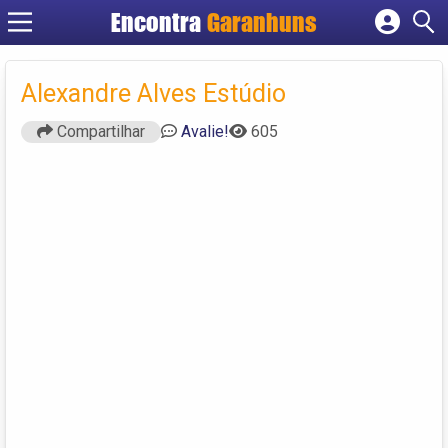
Encontra
Garanhuns
Cadastrar empresa
Fazer login
Alexandre Alves Estúdio
Criar conta
Compartilhar
Avalie!
605