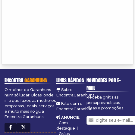
ENCONTRA
GARANHUNS
LINKS RÁPIDOS
NOVIDADES POR E-
MAIL
O melhor de Garanhuns
Sobre
num só lugar! Dicas, onde
EncontraGaranhuns
Receba grátis as
ir, o que fazer, as melhores
principais notícias,
Fale com o
empresas, locais, serviços
dicas e promoções
EncontraGaranhuns
e muito mais no guia
Encontra Garanhuns.
ANUNCIE
:
Com
destaque
|
Grátis