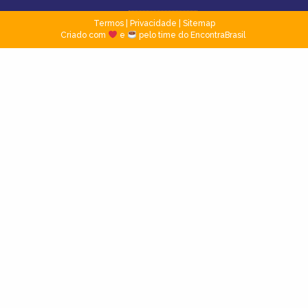
Termos
|
Privacidade
|
Sitemap
Criado com
e
pelo time do EncontraBrasil