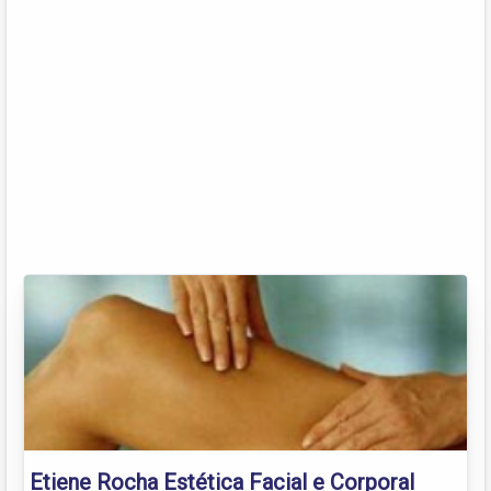
Etiene Rocha Estética Facial e Corporal