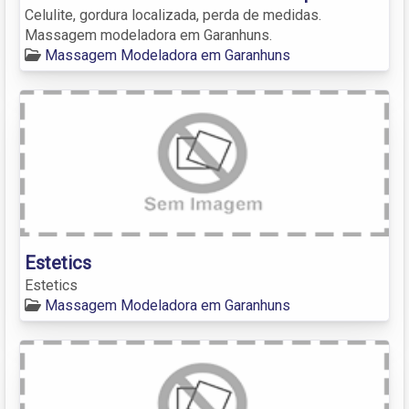
Celulite, gordura localizada, perda de medidas.
Massagem modeladora em Garanhuns.
Massagem Modeladora em Garanhuns
Estetics
Estetics
Massagem Modeladora em Garanhuns