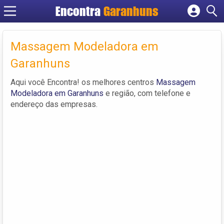
Encontra
Garanhuns
Cadastrar empresa
Fazer login
Massagem Modeladora em
Criar conta
Garanhuns
Aqui você Encontra! os melhores centros
Massagem
Modeladora em Garanhuns
e região, com telefone e
endereço das empresas.