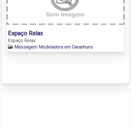
Espaço Relax
Espaço Relax
Massagem Modeladora em Garanhuns