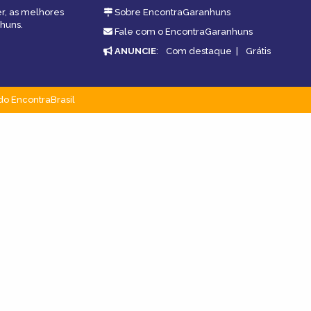
er, as melhores
Sobre EncontraGaranhuns
nhuns.
Fale com o EncontraGaranhuns
ANUNCIE
:
Com destaque
|
Grátis
do EncontraBrasil