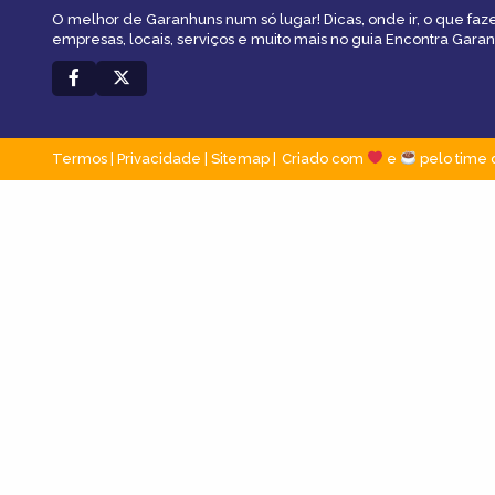
O melhor de Garanhuns num só lugar! Dicas, onde ir, o que faz
empresas, locais, serviços e muito mais no guia Encontra Gara
Termos
|
Privacidade
|
Sitemap
Criado com
e
pelo time 