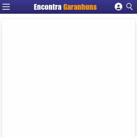
Encontra
Garanhuns
Cadastrar empresa
Fazer login
Criar conta