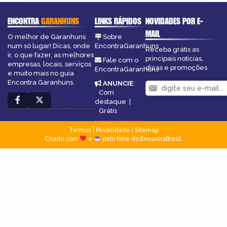
ENCONTRA
GARANHUNS
LINKS RÁPIDOS
NOVIDADES POR E-
MAIL
O melhor de Garanhuns
Sobre
num só lugar! Dicas, onde
EncontraGaranhuns
Receba grátis as
ir, o que fazer, as melhores
principais notícias,
Fale com o
empresas, locais, serviços
dicas e promoções
EncontraGaranhuns
e muito mais no guia
Encontra Garanhuns.
ANUNCIE
:
Com
destaque
|
Grátis
Termos
|
Privacidade
|
Sitemap
Criado com
e
pelo time do EncontraBrasil