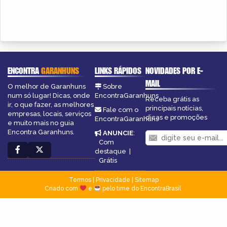
ENCONTRA
GARANHUNS
LINKS RÁPIDOS
NOVIDADES POR E-
MAIL
O melhor de Garanhuns
Sobre
num só lugar! Dicas, onde
EncontraGaranhuns
Receba grátis as
ir, o que fazer, as melhores
principais notícias,
Fale com o
empresas, locais, serviços
dicas e promoções
EncontraGaranhuns
e muito mais no guia
Encontra Garanhuns.
ANUNCIE
:
Com
destaque
|
Grátis
Termos
|
Privacidade
|
Sitemap
Criado com
e
pelo time do EncontraBrasil