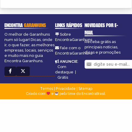
ENCONTRA
GARANHUNS
LINKS RÁPIDOS
NOVIDADES POR E-
MAIL
O melhor de Garanhuns
Sobre
num só lugar! Dicas, onde
EncontraGaranhuns
Receba grátis as
ir, o que fazer, as melhores
principais notícias,
Fale com o
empresas, locais, serviços
dicas e promoções
EncontraGaranhuns
e muito mais no guia
Encontra Garanhuns.
ANUNCIE
:
Com
destaque
|
Grátis
Termos
|
Privacidade
|
Sitemap
Criado com
e
pelo time do EncontraBrasil