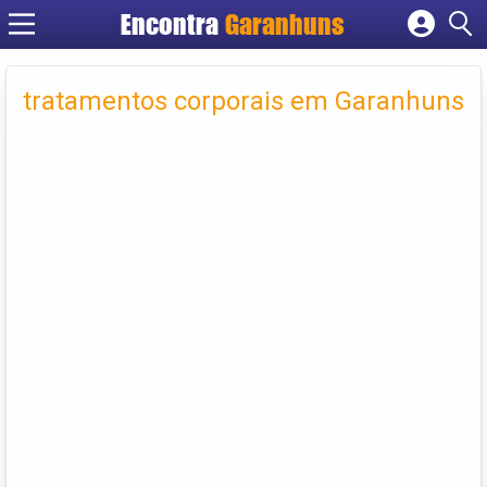
Encontra
Garanhuns
Cadastrar empresa
Fazer login
tratamentos corporais em Garanhuns
Criar conta