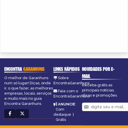
ENCONTRA
GARANHUNS
LINKS RÁPIDOS
NOVIDADES POR E-
MAIL
O melhor de Garanhuns
Sobre
num só lugar! Dicas, onde
EncontraGaranhuns
Receba grátis as
ir, o que fazer, as melhores
principais notícias,
Fale com o
empresas, locais, serviços
dicas e promoções
EncontraGaranhuns
e muito mais no guia
Encontra Garanhuns.
ANUNCIE
:
Com
destaque
|
Grátis