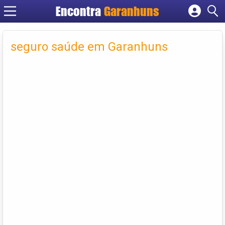
Encontra
Garanhuns
Cadastrar empresa
Fazer login
seguro saúde em Garanhuns
Criar conta