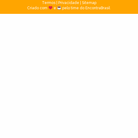
Termos
|
Privacidade
|
Sitemap
Criado com
e
pelo time do EncontraBrasil