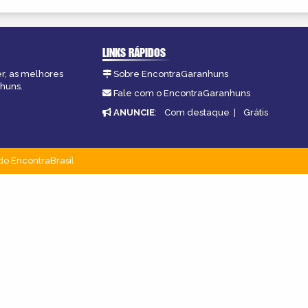
LINKS RÁPIDOS
er, as melhores
Sobre EncontraGaranhuns
nhuns.
Fale com o EncontraGaranhuns
ANUNCIE
:
Com destaque
|
Grátis
do EncontraBrasil