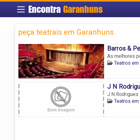
Encontra
Garanhuns
peça teatrais em Garanhuns
Barros & Pe
As melhores p
Teatros em
J N Rodrig
J N Rodrigues
Teatros em