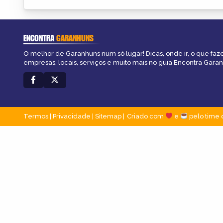
ENCONTRA
GARANHUNS
O melhor de Garanhuns num só lugar! Dicas, onde ir, o que faz
empresas, locais, serviços e muito mais no guia Encontra Gara
Termos
|
Privacidade
|
Sitemap
Criado com
e
pelo time 