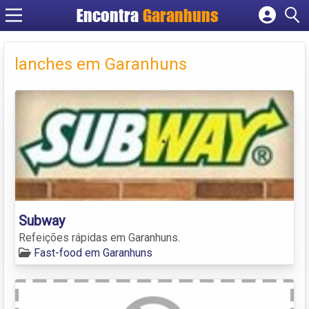
Encontra
Garanhuns
Cadastrar empresa
Fazer login
lanches em Garanhuns
Criar conta
Subway
Refeições rápidas em Garanhuns.
Fast-food em Garanhuns