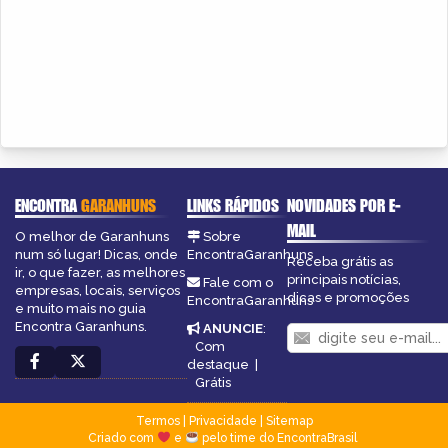
ENCONTRA
GARANHUNS
LINKS RÁPIDOS
NOVIDADES POR E-
MAIL
O melhor de Garanhuns
Sobre
num só lugar! Dicas, onde
EncontraGaranhuns
Receba grátis as
ir, o que fazer, as melhores
principais notícias,
Fale com o
empresas, locais, serviços
dicas e promoções
EncontraGaranhuns
e muito mais no guia
Encontra Garanhuns.
ANUNCIE
:
Com
destaque
|
Grátis
Termos
|
Privacidade
|
Sitemap
Criado com
e
pelo time do EncontraBrasil