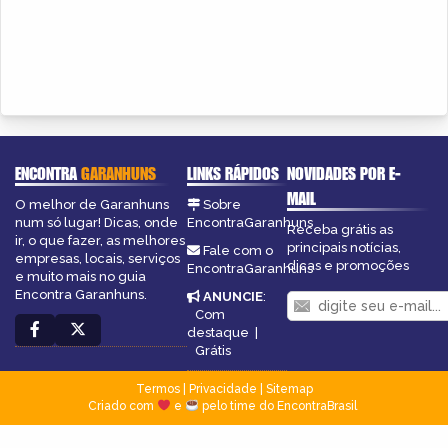
ENCONTRA
GARANHUNS
LINKS RÁPIDOS
NOVIDADES POR E-
MAIL
O melhor de Garanhuns
Sobre
num só lugar! Dicas, onde
EncontraGaranhuns
Receba grátis as
ir, o que fazer, as melhores
principais notícias,
Fale com o
empresas, locais, serviços
dicas e promoções
EncontraGaranhuns
e muito mais no guia
Encontra Garanhuns.
ANUNCIE
:
Com
destaque
|
Grátis
Termos
|
Privacidade
|
Sitemap
Criado com
e
pelo time do EncontraBrasil