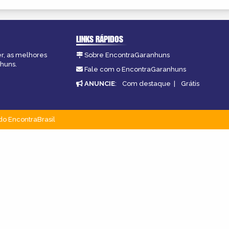
LINKS RÁPIDOS
er, as melhores
Sobre EncontraGaranhuns
nhuns.
Fale com o EncontraGaranhuns
ANUNCIE
:
Com destaque
|
Grátis
do EncontraBrasil