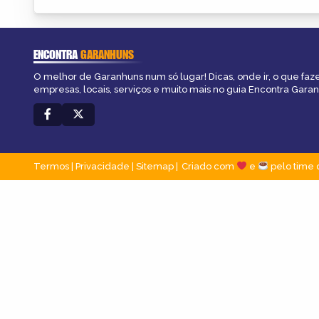
ENCONTRA
GARANHUNS
O melhor de Garanhuns num só lugar! Dicas, onde ir, o que faz
empresas, locais, serviços e muito mais no guia Encontra Gara
Termos
|
Privacidade
|
Sitemap
Criado com
e
pelo time 