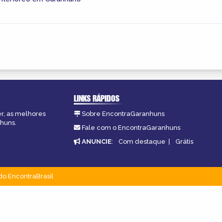
LINKS RÁPIDOS
er, as melhores
Sobre EncontraGaranhuns
nhuns.
Fale com o EncontraGaranhuns
ANUNCIE
:
Com destaque
|
Grátis
do EncontraBrasil