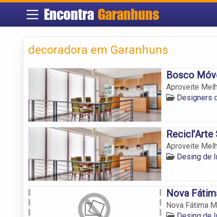
Encontra
Garanhuns
decoradora em Garanhuns
Bosco Móv
Aproveite Melh
Designers d
Recicl’Arte
Aproveite Melh
Desing de I
Nova Fátim
Nova Fátima M
Desing de I