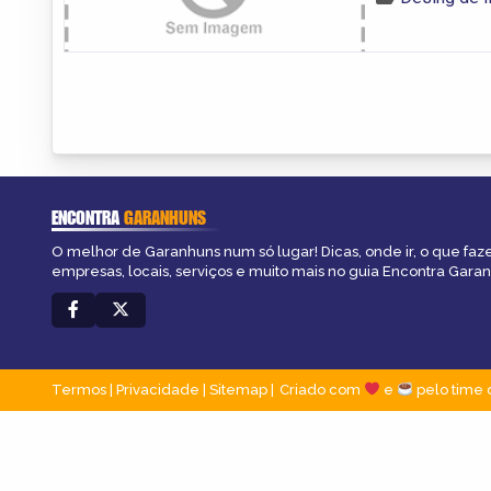
ENCONTRA
GARANHUNS
O melhor de Garanhuns num só lugar! Dicas, onde ir, o que faz
empresas, locais, serviços e muito mais no guia Encontra Gara
Termos
|
Privacidade
|
Sitemap
Criado com
e
pelo time 