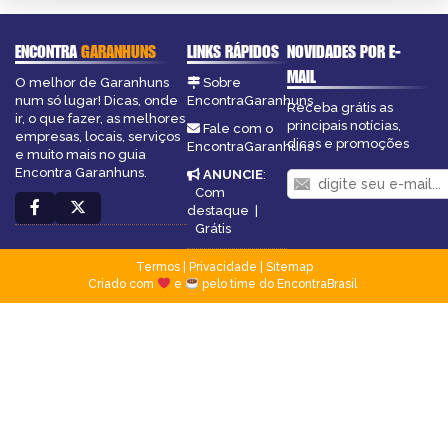
ENCONTRA
GARANHUNS
LINKS RÁPIDOS
NOVIDADES POR E-
MAIL
O melhor de Garanhuns
Sobre
num só lugar! Dicas, onde
EncontraGaranhuns
Receba grátis as
ir, o que fazer, as melhores
principais notícias,
Fale com o
empresas, locais, serviços
dicas e promoções
EncontraGaranhuns
e muito mais no guia
Encontra Garanhuns.
ANUNCIE
:
Com
destaque
|
Grátis
Termos
|
Privacidade
|
Sitemap
Criado com
e
pelo time do EncontraBrasil