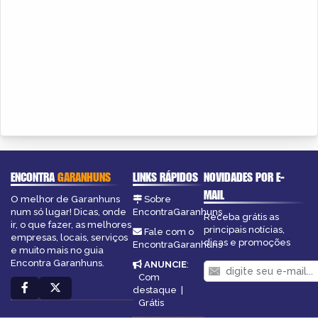
ENCONTRA
GARANHUNS
LINKS RÁPIDOS
NOVIDADES POR E-
MAIL
O melhor de Garanhuns
Sobre
num só lugar! Dicas, onde
EncontraGaranhuns
Receba grátis as
ir, o que fazer, as melhores
principais notícias,
Fale com o
empresas, locais, serviços
dicas e promoções
EncontraGaranhuns
e muito mais no guia
Encontra Garanhuns.
ANUNCIE
:
Com
destaque
|
Grátis