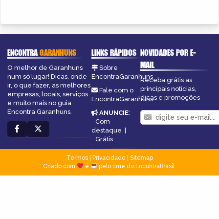
ENCONTRA
GARANHUNS
LINKS RÁPIDOS
NOVIDADES POR E-
MAIL
O melhor de Garanhuns
Sobre
num só lugar! Dicas, onde
EncontraGaranhuns
Receba grátis as
ir, o que fazer, as melhores
principais notícias,
Fale com o
empresas, locais, serviços
dicas e promoções
EncontraGaranhuns
e muito mais no guia
Encontra Garanhuns.
ANUNCIE
:
Com
destaque
|
Grátis
Termos
|
Privacidade
|
Sitemap
Criado com
e
pelo time do EncontraBrasil