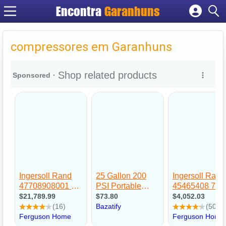
Encontra
Garanhuns
Cadastrar empresa
Fazer login
compressores em Garanhuns
Criar conta