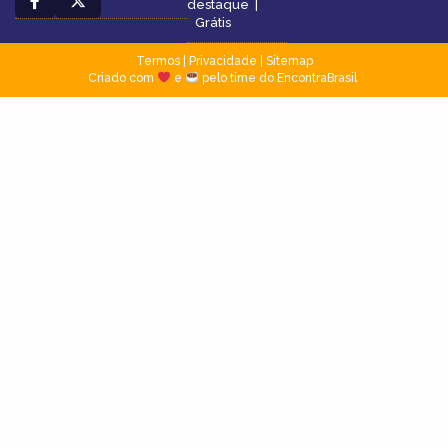
destaque
|
Grátis
Termos
|
Privacidade
|
Sitemap
Criado com
e
pelo time do EncontraBrasil