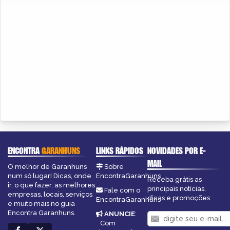
ENCONTRA
GARANHUNS
LINKS RÁPIDOS
NOVIDADES POR E-
MAIL
O melhor de Garanhuns
Sobre
num só lugar! Dicas, onde
EncontraGaranhuns
Receba grátis as
ir, o que fazer, as melhores
principais notícias,
Fale com o
empresas, locais, serviços
dicas e promoções
EncontraGaranhuns
e muito mais no guia
Encontra Garanhuns.
ANUNCIE
:
Com