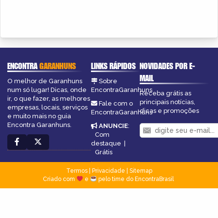
ENCONTRA
GARANHUNS
LINKS RÁPIDOS
NOVIDADES POR E-
MAIL
O melhor de Garanhuns
Sobre
num só lugar! Dicas, onde
EncontraGaranhuns
Receba grátis as
ir, o que fazer, as melhores
principais notícias,
Fale com o
empresas, locais, serviços
dicas e promoções
EncontraGaranhuns
e muito mais no guia
Encontra Garanhuns.
ANUNCIE
:
Com
destaque
|
Grátis
Termos
|
Privacidade
|
Sitemap
Criado com
e
pelo time do EncontraBrasil