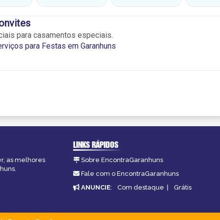
onvites
iais para casamentos especiais.
erviços para Festas em Garanhuns
LINKS RÁPIDOS
er, as melhores
Sobre EncontraGaranhuns
nhuns.
Fale com o EncontraGaranhuns
ANUNCIE
:
Com destaque
|
Grátis