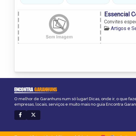
Essencial C
Convites espec
Artigos e S
ENCONTRA
GARANHUNS
O melhor de Garanhuns num só lugar! Dicas, onde ir, o que faz
empresas, locais, serviços e muito mais no guia Encontra Gara