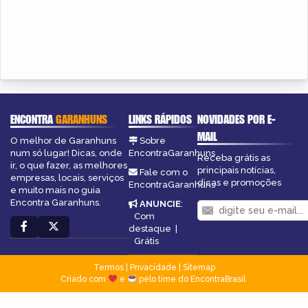
ENCONTRA
GARANHUNS
LINKS RÁPIDOS
NOVIDADES POR E-
MAIL
O melhor de Garanhuns
Sobre
num só lugar! Dicas, onde
EncontraGaranhuns
Receba grátis as
ir, o que fazer, as melhores
principais notícias,
Fale com o
empresas, locais, serviços
dicas e promoções
EncontraGaranhuns
e muito mais no guia
Encontra Garanhuns.
ANUNCIE
:
Com
destaque
|
Grátis
Termos
|
Privacidade
|
Sitemap
Criado com
e
pelo time do EncontraBrasil