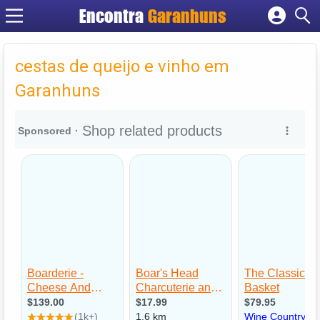
Encontra
Garanhuns
Cadastrar empresa
Fazer login
cestas de queijo e vinho em
Criar conta
Garanhuns