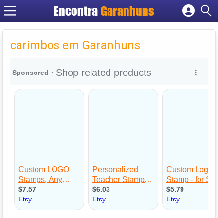
Encontra
Garanhuns
Cadastrar empresa
Fazer login
carimbos em Garanhuns
Criar conta