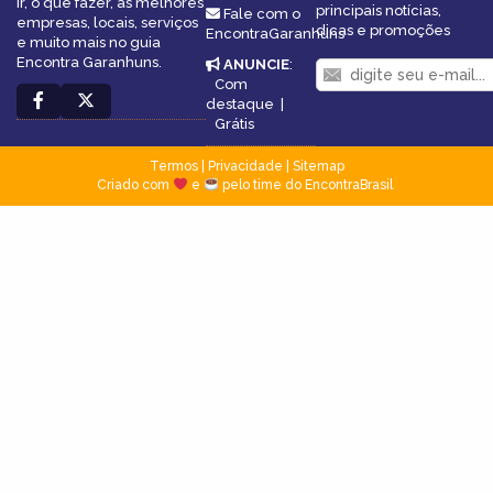
ir, o que fazer, as melhores
principais notícias,
Fale com o
empresas, locais, serviços
dicas e promoções
EncontraGaranhuns
e muito mais no guia
Encontra Garanhuns.
ANUNCIE
:
Com
destaque
|
Grátis
Termos
|
Privacidade
|
Sitemap
Criado com
e
pelo time do EncontraBrasil