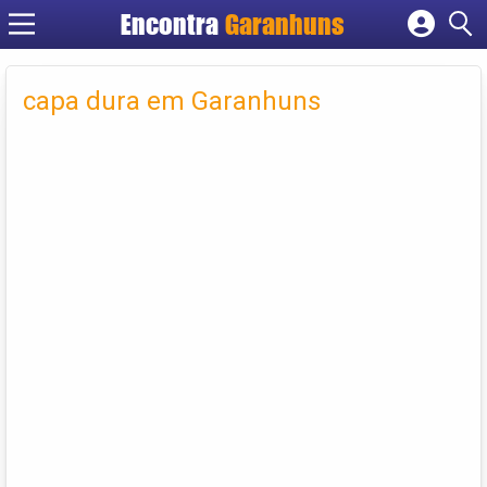
Encontra
Garanhuns
Cadastrar empresa
Fazer login
capa dura em Garanhuns
Criar conta