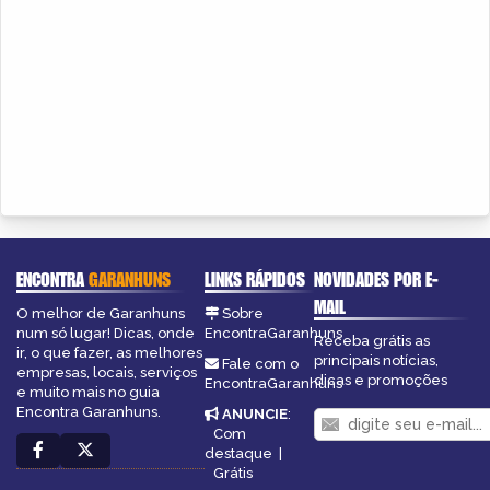
ENCONTRA
GARANHUNS
LINKS RÁPIDOS
NOVIDADES POR E-
MAIL
O melhor de Garanhuns
Sobre
num só lugar! Dicas, onde
EncontraGaranhuns
Receba grátis as
ir, o que fazer, as melhores
principais notícias,
Fale com o
empresas, locais, serviços
dicas e promoções
EncontraGaranhuns
e muito mais no guia
Encontra Garanhuns.
ANUNCIE
:
Com
destaque
|
Grátis