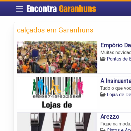
Encontra
Garanhuns
calçados em Garanhuns
Empório D
Muitas novida
Pontas de 
A Insinuant
Tudo o que voc
Lojas de D
Arezzo
Fique na moda.
Cintos e A