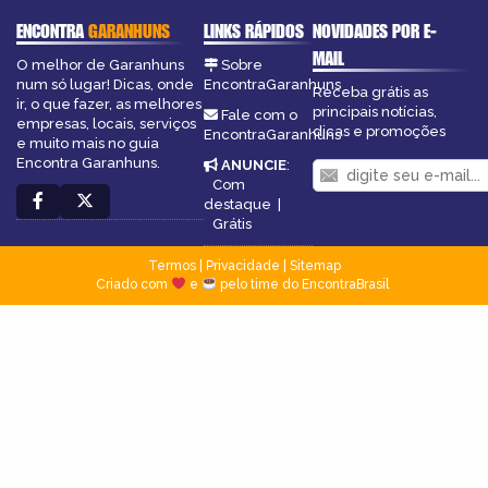
ENCONTRA
GARANHUNS
LINKS RÁPIDOS
NOVIDADES POR E-
MAIL
O melhor de Garanhuns
Sobre
num só lugar! Dicas, onde
EncontraGaranhuns
Receba grátis as
ir, o que fazer, as melhores
principais notícias,
Fale com o
empresas, locais, serviços
dicas e promoções
EncontraGaranhuns
e muito mais no guia
Encontra Garanhuns.
ANUNCIE
:
Com
destaque
|
Grátis
Termos
|
Privacidade
|
Sitemap
Criado com
e
pelo time do EncontraBrasil