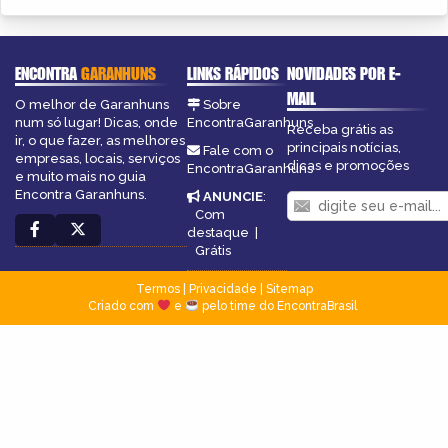
ENCONTRA
GARANHUNS
LINKS RÁPIDOS
NOVIDADES POR E-
MAIL
O melhor de Garanhuns
Sobre
num só lugar! Dicas, onde
EncontraGaranhuns
Receba grátis as
ir, o que fazer, as melhores
principais notícias,
Fale com o
empresas, locais, serviços
dicas e promoções
EncontraGaranhuns
e muito mais no guia
Encontra Garanhuns.
ANUNCIE
:
Com
destaque
|
Grátis
Termos
|
Privacidade
|
Sitemap
Criado com
e
pelo time do EncontraBrasil