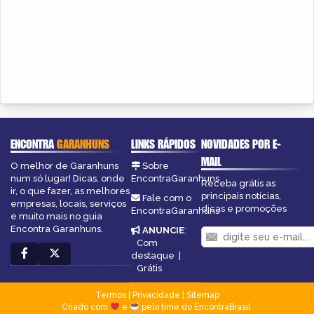
ENCONTRA
GARANHUNS
LINKS RÁPIDOS
NOVIDADES POR E-
MAIL
O melhor de Garanhuns
Sobre
num só lugar! Dicas, onde
EncontraGaranhuns
Receba grátis as
ir, o que fazer, as melhores
principais notícias,
Fale com o
empresas, locais, serviços
dicas e promoções
EncontraGaranhuns
e muito mais no guia
Encontra Garanhuns.
ANUNCIE
:
Com
destaque
|
Grátis
Termos
|
Privacidade
|
Sitemap
Criado com
e
pelo time do EncontraBrasil