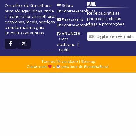
MAIL
O melhor de Garanhuns
Sobre
num só lugar! Dicas, onde
EncontraGaranhuns
Receba grátis as
ir, o que fazer, as melhores
principais notícias,
Fale com o
empresas, locais, serviços
dicas e promoções
EncontraGaranhuns
e muito mais no guia
Encontra Garanhuns.
ANUNCIE
:
Com
destaque
|
Grátis
Termos
|
Privacidade
|
Sitemap
Criado com
e
pelo time do EncontraBrasil