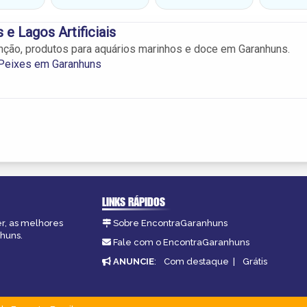
 e Lagos Artificiais
ção, produtos para aquários marinhos e doce em Garanhuns.
 Peixes em Garanhuns
LINKS RÁPIDOS
er, as melhores
Sobre EncontraGaranhuns
nhuns.
Fale com o EncontraGaranhuns
ANUNCIE
:
Com destaque
|
Grátis