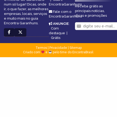
num só lugar! Dicas, onde
EncontraGaranhuns
Receba grátis as
ir, o que fazer, as melhores
principais notícias,
Fale com o
empresas, locais, serviços
dicas e promoções
EncontraGaranhuns
e muito mais no guia
Encontra Garanhuns.
ANUNCIE
:
Com
destaque
|
Grátis
Termos
|
Privacidade
|
Sitemap
Criado com
e
pelo time do EncontraBrasil