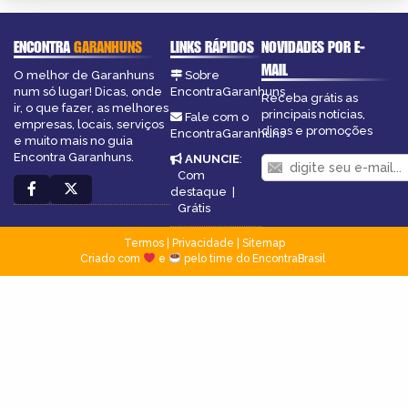
ENCONTRA
GARANHUNS
LINKS RÁPIDOS
NOVIDADES POR E-
MAIL
O melhor de Garanhuns
Sobre
num só lugar! Dicas, onde
EncontraGaranhuns
Receba grátis as
ir, o que fazer, as melhores
principais notícias,
Fale com o
empresas, locais, serviços
dicas e promoções
EncontraGaranhuns
e muito mais no guia
Encontra Garanhuns.
ANUNCIE
:
Com
destaque
|
Grátis
Termos
|
Privacidade
|
Sitemap
Criado com
e
pelo time do EncontraBrasil