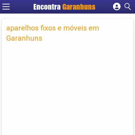
Encontra
Garanhuns
Cadastrar empresa
Fazer login
aparelhos fixos e móveis em
Criar conta
Garanhuns