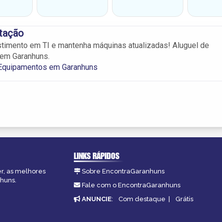
rtação
timento em TI e mantenha máquinas atualizadas! Aluguel de
em Garanhuns.
 Equipamentos em Garanhuns
LINKS RÁPIDOS
er, as melhores
Sobre EncontraGaranhuns
nhuns.
Fale com o EncontraGaranhuns
ANUNCIE
:
Com destaque
|
Grátis