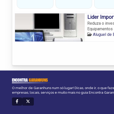
Lider Impo
Reduza o inves
Equipamentos 
Aluguel de
ENCONTRA
GARANHUNS
O melhor de Garanhuns num só lugar! Dicas, onde ir, o que faz
empresas, locais, serviços e muito mais no guia Encontra Gara