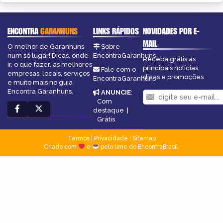
ENCONTRA
GARANHUNS
LINKS RÁPIDOS
NOVIDADES POR E-
MAIL
O melhor de Garanhuns
Sobre
num só lugar! Dicas, onde
EncontraGaranhuns
Receba grátis as
ir, o que fazer, as melhores
principais notícias,
Fale com o
empresas, locais, serviços
dicas e promoções
EncontraGaranhuns
e muito mais no guia
Encontra Garanhuns.
ANUNCIE
:
Com
destaque
|
Grátis
Termos
|
Privacidade
|
Sitemap
Criado com
e
pelo time do EncontraBrasil