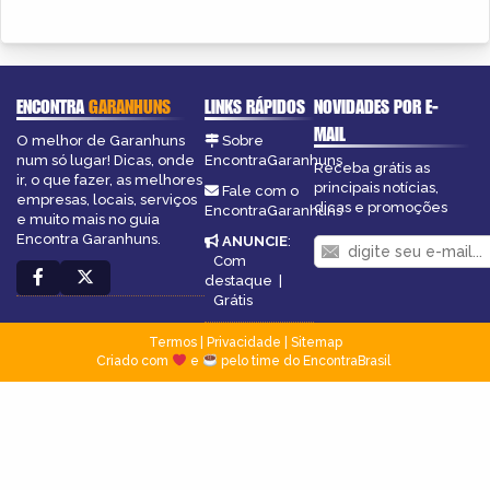
ENCONTRA
GARANHUNS
LINKS RÁPIDOS
NOVIDADES POR E-
MAIL
O melhor de Garanhuns
Sobre
num só lugar! Dicas, onde
EncontraGaranhuns
Receba grátis as
ir, o que fazer, as melhores
principais notícias,
Fale com o
empresas, locais, serviços
dicas e promoções
EncontraGaranhuns
e muito mais no guia
Encontra Garanhuns.
ANUNCIE
:
Com
destaque
|
Grátis
Termos
|
Privacidade
|
Sitemap
Criado com
e
pelo time do EncontraBrasil