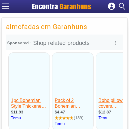
Encontra
Garanhuns
Cadastrar empresa
Fazer login
almofadas em Garanhuns
Criar conta